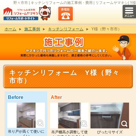
野々市市 | キッチンリフォームの施工事例・費用 | リフォームヤマキシ| Y様
ホーム
施工事例
キッチンリフォーム
Y様（野々市市）
キッチンリフォーム Y様（野々
市市）
Before
After
吊り戸が高くて使いに
吊戸棚高さ調整して使
ぴったりサイズ
くい