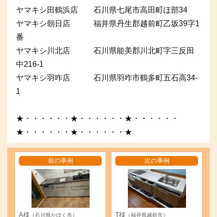
ヤマキシ田鶴浜店 石川県七尾市高田町ほ部34
ヤマキシ朝日店 福井県丹生郡越前町乙坂39字1
番
ヤマキシ川北店 石川県能美郡川北町字三反田
中216-1
ヤマキシ羽咋店 石川県羽咋市鶴多町五石高34-
1
★・・・・・・★・・・・・・★・・・・・・
★・・・・・・★・・・・・・★
前の事例
次の事例
A様
T様
（石川県かほく市）
（福井県越前市）