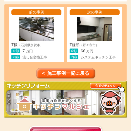
前の事例
次の事例
T様
T様邸
（石川県加賀市）
（野々市市）
7
66
金額
金額
万円
万円
内容
内容
流し台交換工事
システムキッチン工事
< 施工事例一覧に戻る