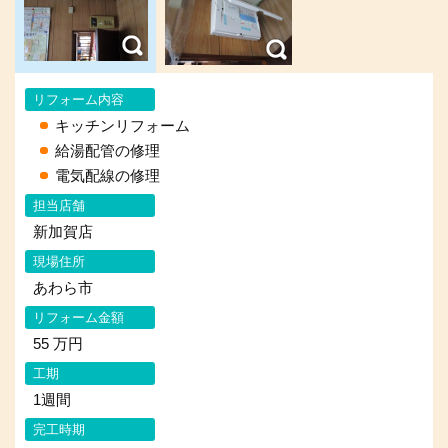
リフォーム内容
キッチンリフォーム
給湯配管の修理
電気配線の修理
担当店舗
新加賀店
現場住所
あわら市
リフォーム金額
55 万円
工期
1週間
完工時期