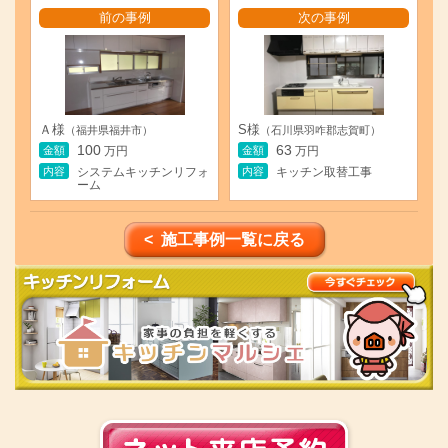
前の事例
次の事例
Ａ様
S様
（福井県福井市）
（石川県羽咋郡志賀町）
100
63
金額
金額
万円
万円
内容
内容
システムキッチンリフォ
キッチン取替工事
ーム
< 施工事例一覧に戻る