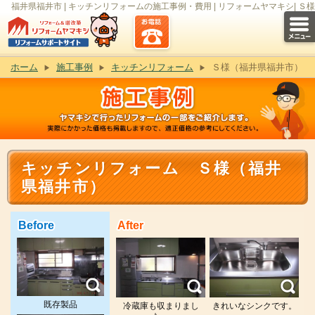
福井県福井市 | キッチンリフォームの施工事例・費用 | リフォームヤマキシ| Ｓ様
ホーム
施工事例
キッチンリフォーム
Ｓ様（福井県福井市）
キッチンリフォーム Ｓ様（福井
県福井市）
Before
After
既存製品
冷蔵庫も収まりまし
きれいなシンクです。