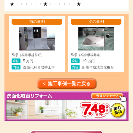
★・・・・・・★・・・・・・★
前の事例
次の事例
S様
S様
（福井県越前町）
（福井県福井市）
5
19
金額
金額
万円
万円
内容
内容
洗面化粧台取替工事
新規作成洗面化粧台
< 施工事例一覧に戻る