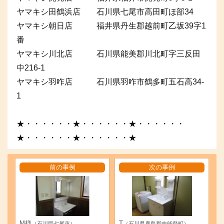
ヤマキシ田鶴浜店 石川県七尾市高田町ほ部34
ヤマキシ朝日店 福井県丹生郡越前町乙坂39字1
番
ヤマキシ川北店 石川県能美郡川北町字三反田
中216-1
ヤマキシ羽咋店 石川県羽咋市鶴多町五石高34-
1
★・・・・・・★・・・・・・★・・・・・・
★・・・・・・★・・・・・・★
前の事例
次の事例
M様
T
（石川県七尾市）
（石川県鹿島郡中能登町）