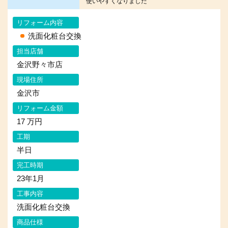
使いやすくなりました
リフォーム内容
洗面化粧台交換
担当店舗
金沢野々市店
現場住所
金沢市
リフォーム金額
17 万円
工期
半日
完工時期
23年1月
工事内容
洗面化粧台交換
商品仕様