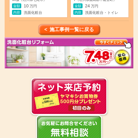
10
24
金額
金額
万円
万円
内容
内容
洗面化粧台
洗面化粧台・トイレ
< 施工事例一覧に戻る