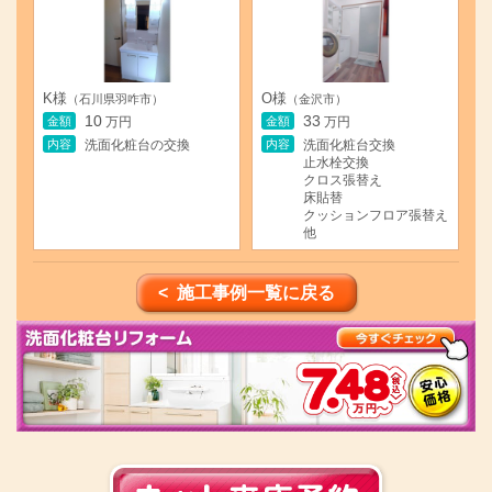
K様
O様
（石川県羽咋市）
（金沢市）
10
33
金額
金額
万円
万円
内容
内容
洗面化粧台の交換
洗面化粧台交換
止水栓交換
クロス張替え
床貼替
クッションフロア張替え
他
< 施工事例一覧に戻る