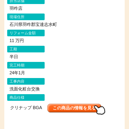
担当店舗
羽咋店
現場住所
石川県羽咋郡宝達志水町
リフォーム金額
11 万円
工期
半日
完工時期
24年1月
工事内容
洗面化粧台交換
商品仕様
クリナップ BGA
この商品の情報を見る