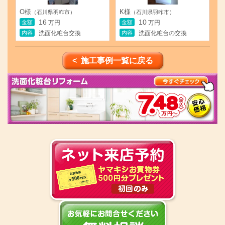
O様
K様
（石川県羽咋市）
（石川県羽咋市）
16
10
金額
金額
万円
万円
内容
内容
洗面化粧台交換
洗面化粧台の交換
< 施工事例一覧に戻る