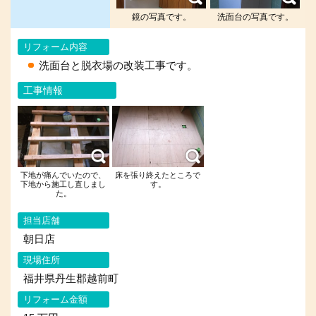
鏡の写真です。
洗面台の写真です。
リフォーム内容
洗面台と脱衣場の改装工事です。
工事情報
下地が痛んでいたので、
床を張り終えたところで
下地から施工し直しまし
す。
た。
担当店舗
朝日店
現場住所
福井県丹生郡越前町
リフォーム金額