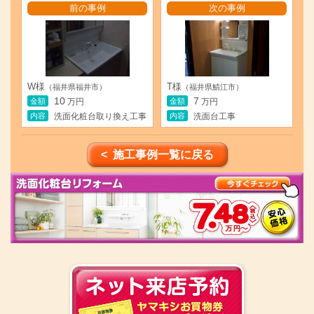
前の事例
次の事例
W様
T様
（福井県福井市）
（福井県鯖江市）
10
7
金額
金額
万円
万円
内容
内容
洗面化粧台取り換え工事
洗面台工事
< 施工事例一覧に戻る