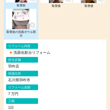
取替前
取替後
取替後
取替前の洗面ボウル部
分
リフォーム内容
洗面化粧台リフォーム
担当店舗
羽咋店
現場住所
石川県羽咋市
リフォーム金額
7 万円
工期
1日