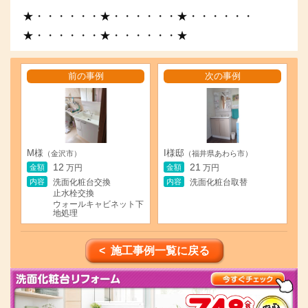
★・・・・・・★・・・・・・★・・・・・・
★・・・・・・★・・・・・・★
前の事例
次の事例
M様
I様邸
（金沢市）
（福井県あわら市）
12
21
金額
金額
万円
万円
内容
内容
洗面化粧台交換
洗面化粧台取替
止水栓交換
ウォールキャビネット下
地処理
< 施工事例一覧に戻る