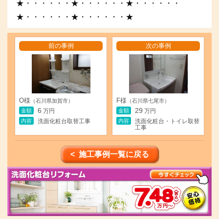
★・・・・・・★・・・・・・★・・・・・・
★・・・・・・★・・・・・・★
前の事例
次の事例
O様
F様
（石川県加賀市）
（石川県七尾市）
6
29
金額
金額
万円
万円
内容
内容
洗面化粧台取替工事
洗面化粧台・トイレ取替
工事
< 施工事例一覧に戻る