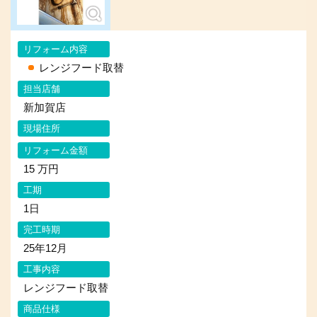
リフォーム内容
レンジフード取替
担当店舗
新加賀店
現場住所
リフォーム金額
15 万円
工期
1日
完工時期
25年12月
工事内容
レンジフード取替
商品仕様