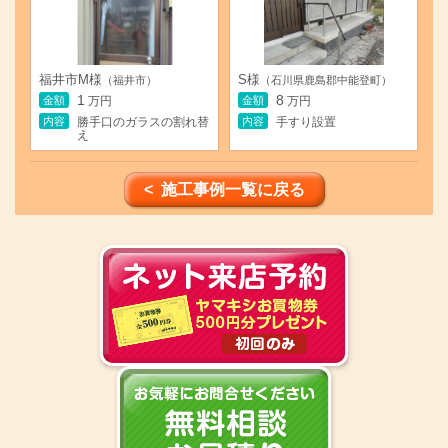
福井市M様
S様
（福井市）
（石川県鹿島郡中能登町）
1
8
金額
金額
万円
万円
内容
内容
勝手口のガラスの割れ替
手すり設置
え
< 施工事例一覧に戻る