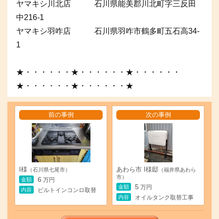
ヤマキシ川北店 石川県能美郡川北町字三反田
中216-1
ヤマキシ羽咋店 石川県羽咋市鶴多町五石高34-
1
★・・・・・・★・・・・・・★・・・・・・
★・・・・・・★・・・・・・★
前の事例
次の事例
I様
あわら市 I様邸
（石川県七尾市）
（福井県あわら
市）
6
金額
万円
5
金額
万円
内容
ビルトインコンロ取替
内容
オイルタンク取替工事