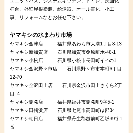
ユニットバス、システムキッチン、トイレ、洗面化
粧台、外壁屋根塗装、給湯器、オール電化、小工
事、リフォームなどお任せ下さい。
ヤマキシの水まわり市場
ヤマキシ金津店 福井県あわら市大溝1丁目8-13
ヤマキシ新加賀店 石川県加賀市桑原町ホ-48-1
ヤマキシ小松店 石川県小松市長田町イ-4の1
ヤマキシ金沢野々市店 石川県野々市市本町6丁目
12-70
ヤマキシ金沢田上店 石川県金沢市田上さくら2丁
目14
ヤマキシ開発店 福井県福井市開発町9字5-1
ヤマキシ田鶴浜店 石川県七尾市高田町ほ部34
ヤマキシ朝日店 福井県丹生郡越前町乙坂39字1
番