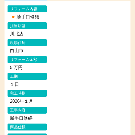
リフォーム内容
勝手口修繕
担当店舗
川北店
現場住所
白山市
リフォーム金額
5 万円
工期
１日
完工時期
2026年１月
工事内容
勝手口修繕
商品仕様