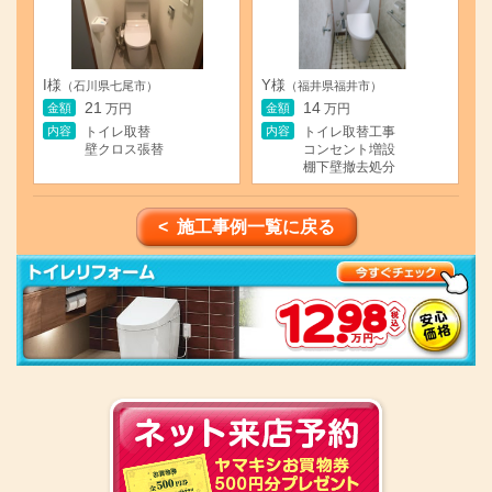
I様
Y様
（石川県七尾市）
（福井県福井市）
21
14
金額
金額
万円
万円
内容
内容
トイレ取替
トイレ取替工事
壁クロス張替
コンセント増設
棚下壁撤去処分
< 施工事例一覧に戻る