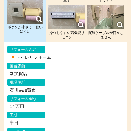
単！
ホワイト
ボタンが小さく、使い
にくい
操作しやすい高機能リ
配線ケーブルが目立ち
モコン
ません
リフォーム内容
トイレリフォーム
担当店舗
新加賀店
現場住所
石川県加賀市
リフォーム金額
17 万円
工期
半日