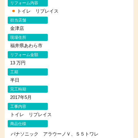
リフォーム内容
トイレ リプレイス
担当店舗
金津店
現場住所
福井県あわら市
リフォーム金額
13 万円
工期
半日
完工時期
2017年5月
工事内容
トイレ リプレイス
商品仕様
パナソニック アラウーノＶ、Ｓ５トワレ