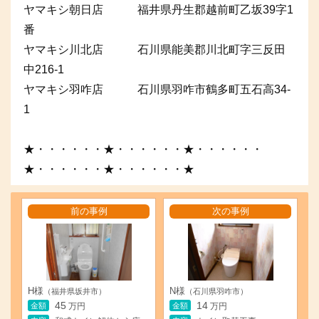
ヤマキシ朝日店 福井県丹生郡越前町乙坂39字1
番
ヤマキシ川北店 石川県能美郡川北町字三反田
中216-1
ヤマキシ羽咋店 石川県羽咋市鶴多町五石高34-
1
★・・・・・・★・・・・・・★・・・・・・
★・・・・・・★・・・・・・★
前の事例
次の事例
H様
N様
（福井県坂井市）
（石川県羽咋市）
45
14
金額
金額
万円
万円