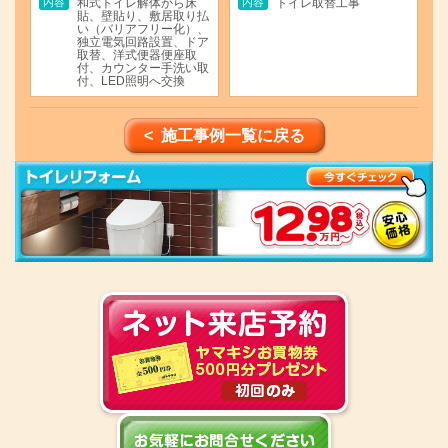
内容
内容
和式トイレ解体から床
トイレ取替工事
貼、壁貼り、敷居取り払
い（バリアフリー化）、
独立電気回路設置、ドア
取替、洋式便器便座取
付、カウンター手洗い取
付、LED照明へ交換
< 施工事例一覧に戻る