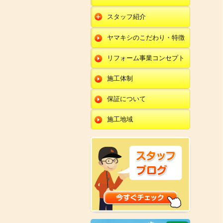
朝日店
開発店
エクステリア
スタッフ紹介
羽咋店
朝日店
本部
外壁塗装・外壁工事
ヤマキシのこだわり・特徴
金沢田上店
羽咋店
田鶴浜店
改装・内装リフォー
ム
リフォーム事業コンセプト
金沢田上店
金沢野々市店
修理・小工事
川北店
施工体制
全面リフォーム
小松店
保証について
新加賀店
施工地域
金津店
開発店
朝日店
羽咋店
金沢田上店