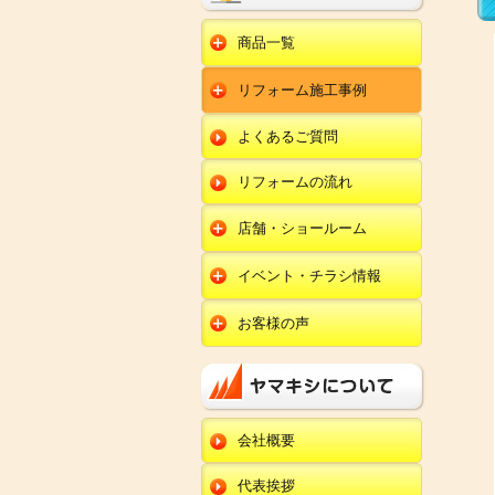
商品一覧
水回りリフォーム
リフォーム施工事例
キッチンリフォーム
オール電化
ユニットバスリフォー
キッチン
ム
オール電化セット
よくあるご質問
給湯器
トイレリフォーム
ユニットバス
エコキュート
洗面化粧台リフォー
エクステリア
ム
リフォームの流れ
トイレ
外壁塗装
洗面化粧台
店舗・ショールーム
田鶴浜店
内装リフォーム
オール電化・給湯器
イベント・チラシ情報
金沢野々市店
エクステリア
田鶴浜店
お客様の声
川北店
外壁塗装・外装工事
金沢野々市店
キッチン
小松店
改装・内装リフォー
川北店
ム
ユニットバス
新加賀店
小松店
修理・小工事
トイレ
金津店
会社概要
新加賀店
全面リフォーム
洗面化粧台
開発店
金津店
代表挨拶
オール電化・給湯器