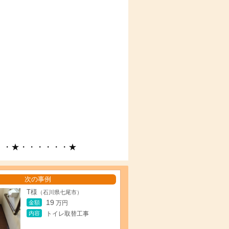
・・★・・・・・・★
次の事例
T様
（石川県七尾市）
19
金額
万円
内容
トイレ取替工事