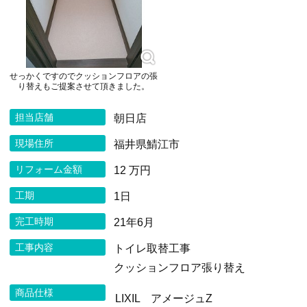
せっかくですのでクッションフロアの張
り替えもご提案させて頂きました。
担当店舗
朝日店
現場住所
福井県鯖江市
リフォーム金額
12 万円
工期
1日
完工時期
21年6月
工事内容
トイレ取替工事
クッションフロア張り替え
商品仕様
LIXIL アメージュZ