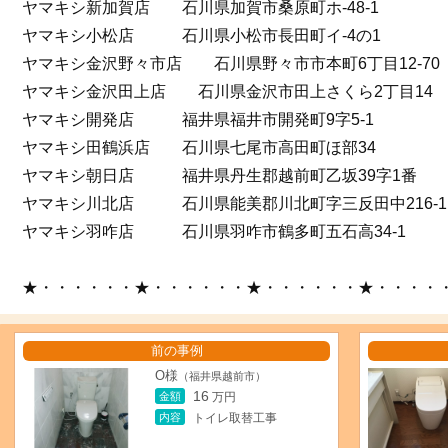
ヤマキシ新加賀店 石川県加賀市桑原町ホ-48-1
ヤマキシ小松店 石川県小松市長田町イ-4の1
ヤマキシ金沢野々市店 石川県野々市市本町6丁目12-70
ヤマキシ金沢田上店 石川県金沢市田上さくら2丁目14
ヤマキシ開発店 福井県福井市開発町9字5-1
ヤマキシ田鶴浜店 石川県七尾市高田町ほ部34
ヤマキシ朝日店 福井県丹生郡越前町乙坂39字1番
ヤマキシ川北店 石川県能美郡川北町字三反田中216-1
ヤマキシ羽咋店 石川県羽咋市鶴多町五石高34-1
★・・・・・・★・・・・・・★・・・・・・★・・・・
前の事例
O様
（福井県越前市）
16
金額
万円
内容
トイレ取替工事