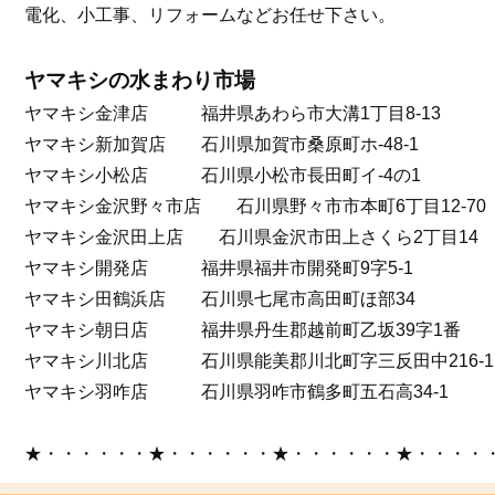
電化、小工事、リフォームなどお任せ下さい。
ヤマキシの水まわり市場
ヤマキシ金津店 福井県あわら市大溝1丁目8-13
ヤマキシ新加賀店 石川県加賀市桑原町ホ-48-1
ヤマキシ小松店 石川県小松市長田町イ-4の1
ヤマキシ金沢野々市店 石川県野々市市本町6丁目12-70
ヤマキシ金沢田上店 石川県金沢市田上さくら2丁目14
ヤマキシ開発店 福井県福井市開発町9字5-1
ヤマキシ田鶴浜店 石川県七尾市高田町ほ部34
ヤマキシ朝日店 福井県丹生郡越前町乙坂39字1番
ヤマキシ川北店 石川県能美郡川北町字三反田中216-1
ヤマキシ羽咋店 石川県羽咋市鶴多町五石高34-1
★・・・・・・★・・・・・・★・・・・・・★・・・・