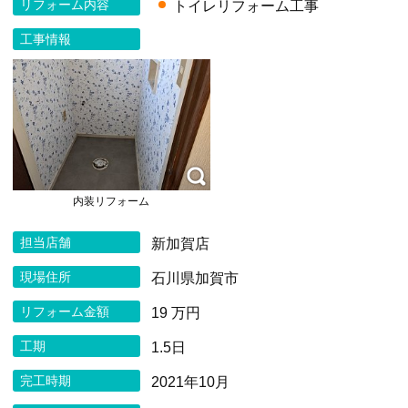
リフォーム内容
トイレリフォーム工事
工事情報
内装リフォーム
担当店舗
新加賀店
現場住所
石川県加賀市
リフォーム金額
19 万円
工期
1.5日
完工時期
2021年10月