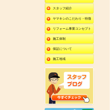
朝日店
開発店
エクステリア
スタッフ紹介
羽咋店
朝日店
本部
外壁塗装・外壁工事
ヤマキシのこだわり・特徴
金沢田上店
羽咋店
田鶴浜店
改装・内装リフォー
ム
リフォーム事業コンセプト
金沢田上店
金沢野々市店
修理・小工事
川北店
施工体制
全面リフォーム
小松店
保証について
新加賀店
施工地域
金津店
開発店
朝日店
羽咋店
金沢田上店