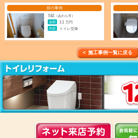
前の事例
S邸
（あわら市）
11
金額
万円
内容
トイレ交換
< 施工事例一覧に戻る