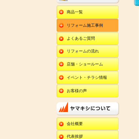
商品一覧
水回りリフォーム
リフォーム施工事例
キッチンリフォーム
オール電化
ユニットバスリフォー
キッチン
ム
オール電化セット
よくあるご質問
給湯器
トイレリフォーム
ユニットバス
エコキュート
洗面化粧台リフォー
エクステリア
ム
リフォームの流れ
トイレ
外壁塗装
洗面化粧台
店舗・ショールーム
田鶴浜店
内装リフォーム
オール電化・給湯器
イベント・チラシ情報
金沢野々市店
エクステリア
田鶴浜店
お客様の声
川北店
外壁塗装・外装工事
金沢野々市店
キッチン
小松店
改装・内装リフォー
川北店
ム
ユニットバス
新加賀店
小松店
修理・小工事
トイレ
金津店
会社概要
新加賀店
全面リフォーム
洗面化粧台
開発店
金津店
代表挨拶
オール電化・給湯器