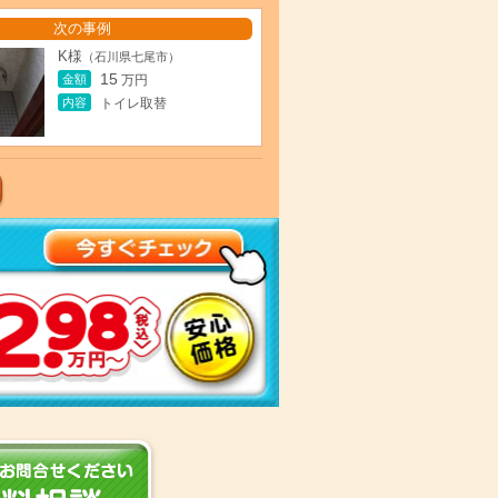
次の事例
K様
（石川県七尾市）
15
金額
万円
内容
トイレ取替