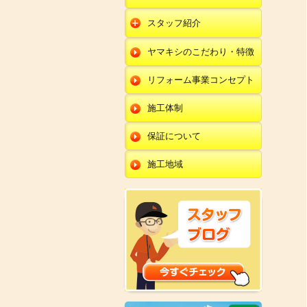
朝日店
開発店
エクステリア
スタッフ紹介
羽咋店
朝日店
本部
外壁塗装・外壁工事
ヤマキシのこだわり・特徴
金沢田上店
羽咋店
田鶴浜店
改装・内装リフォー
ム
リフォーム事業コンセプト
金沢田上店
金沢野々市店
修理・小工事
川北店
施工体制
全面リフォーム
小松店
保証について
新加賀店
施工地域
金津店
開発店
朝日店
羽咋店
金沢田上店