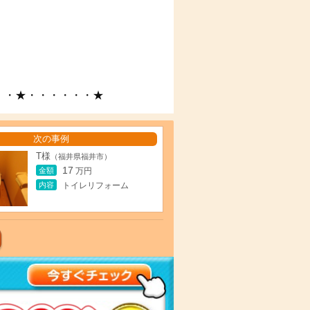
・・★・・・・・・★
次の事例
T様
（福井県福井市）
17
金額
万円
内容
トイレリフォーム