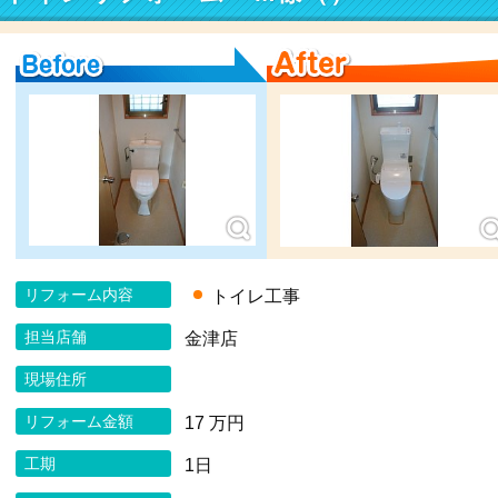
Before
After
リフォーム内容
トイレ工事
担当店舗
金津店
現場住所
リフォーム金額
17 万円
工期
1日