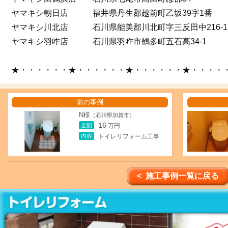
ヤマキシ朝日店 福井県丹生郡越前町乙坂39字1番
ヤマキシ川北店 石川県能美郡川北町字三反田中216-1
ヤマキシ羽咋店 石川県羽咋市鶴多町五石高34-1
★・・・・・・★・・・・・・★・・・・・・★・・・・
前の事例
N様
（石川県加賀市）
16
金額
万円
内容
トイレリフォーム工事
< 施工事例一覧に戻る