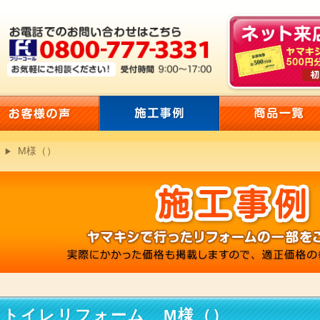
M様（）
トイレリフォーム M様（）