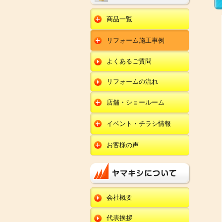
商品一覧
水回りリフォーム
リフォーム施工事例
キッチンリフォーム
オール電化
ユニットバスリフォー
キッチン
ム
オール電化セット
よくあるご質問
給湯器
トイレリフォーム
ユニットバス
エコキュート
洗面化粧台リフォー
エクステリア
ム
リフォームの流れ
トイレ
外壁塗装
洗面化粧台
店舗・ショールーム
田鶴浜店
内装リフォーム
オール電化・給湯器
イベント・チラシ情報
金沢野々市店
エクステリア
田鶴浜店
お客様の声
川北店
外壁塗装・外装工事
金沢野々市店
キッチン
小松店
改装・内装リフォー
川北店
ム
ユニットバス
新加賀店
小松店
修理・小工事
トイレ
金津店
会社概要
新加賀店
全面リフォーム
洗面化粧台
開発店
金津店
代表挨拶
オール電化・給湯器