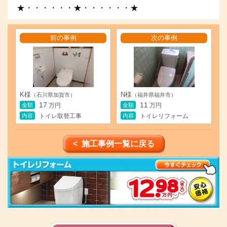
★・・・・・・★・・・・・・★
前の事例
次の事例
K様
N様
（石川県加賀市）
（福井県福井市）
17
11
金額
金額
万円
万円
内容
内容
トイレ取替工事
トイレリフォーム
< 施工事例一覧に戻る