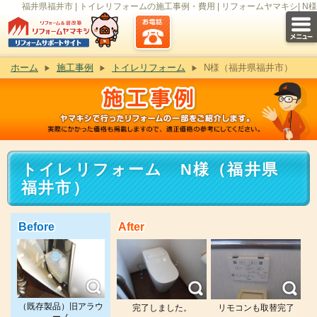
福井県福井市 | トイレリフォームの施工事例・費用 | リフォームヤマキシ| N様
ホーム
施工事例
トイレリフォーム
N様（福井県福井市）
トイレリフォーム N様（福井県
福井市）
Before
After
（既存製品）旧アラウ
完了しました。
リモコンも取替完了
ーノ