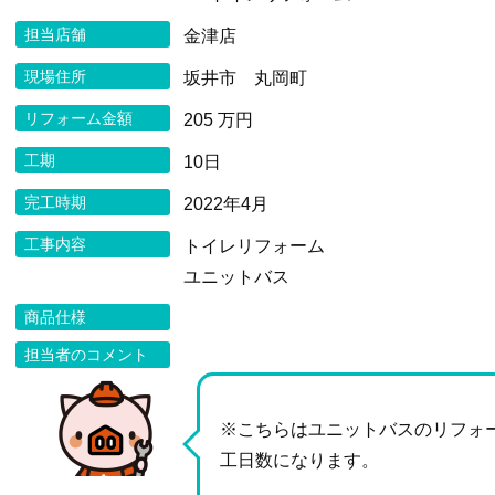
担当店舗
金津店
現場住所
坂井市 丸岡町
リフォーム金額
205 万円
工期
10日
完工時期
2022年4月
工事内容
トイレリフォーム
ユニットバス
商品仕様
担当者のコメント
※こちらはユニットバスのリフォ
工日数になります。