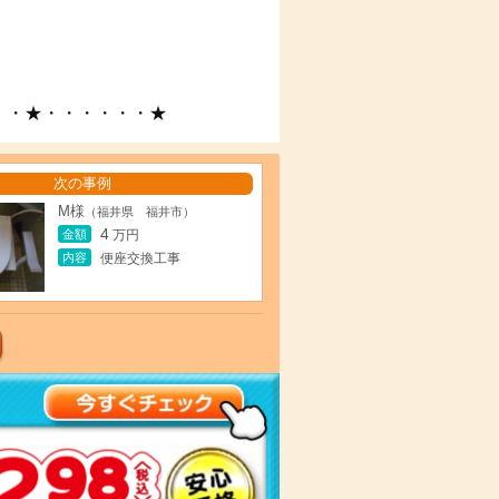
・・★・・・・・・★
次の事例
M様
（福井県 福井市）
4
金額
万円
内容
便座交換工事