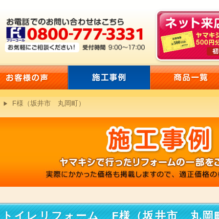
F様（坂井市 丸岡町）
トイレリフォーム F様（坂井市 丸岡