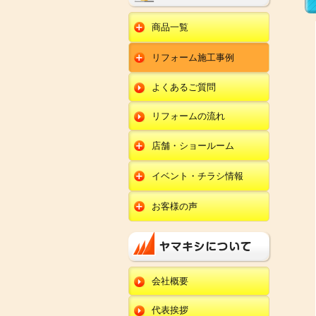
商品一覧
水回りリフォーム
リフォーム施工事例
キッチンリフォーム
オール電化
ユニットバスリフォー
キッチン
ム
オール電化セット
よくあるご質問
給湯器
トイレリフォーム
ユニットバス
エコキュート
洗面化粧台リフォー
エクステリア
ム
リフォームの流れ
トイレ
外壁塗装
洗面化粧台
店舗・ショールーム
田鶴浜店
内装リフォーム
オール電化・給湯器
イベント・チラシ情報
金沢野々市店
エクステリア
田鶴浜店
お客様の声
川北店
外壁塗装・外装工事
金沢野々市店
キッチン
小松店
改装・内装リフォー
川北店
ム
ユニットバス
新加賀店
小松店
修理・小工事
トイレ
金津店
会社概要
新加賀店
全面リフォーム
洗面化粧台
開発店
金津店
代表挨拶
オール電化・給湯器