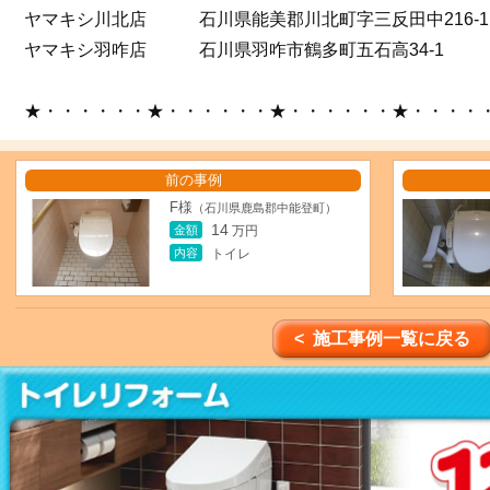
ヤマキシ川北店 石川県能美郡川北町字三反田中216-1
ヤマキシ羽咋店 石川県羽咋市鶴多町五石高34-1
★・・・・・・★・・・・・・★・・・・・・★・・・・
前の事例
F様
（石川県鹿島郡中能登町）
14
金額
万円
内容
トイレ
< 施工事例一覧に戻る