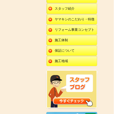
朝日店
開発店
エクステリア
スタッフ紹介
羽咋店
朝日店
本部
外壁塗装・外壁工事
ヤマキシのこだわり・特徴
金沢田上店
羽咋店
田鶴浜店
改装・内装リフォー
ム
リフォーム事業コンセプト
金沢田上店
金沢野々市店
修理・小工事
川北店
施工体制
全面リフォーム
小松店
保証について
新加賀店
施工地域
金津店
開発店
朝日店
羽咋店
金沢田上店