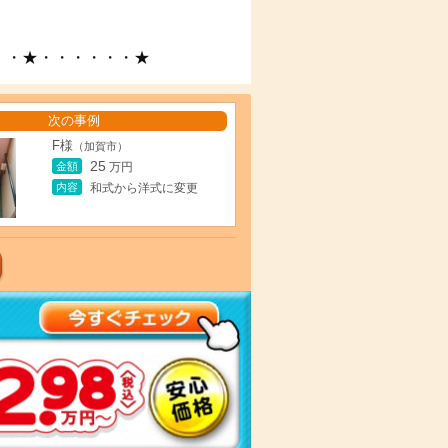
・・★・・・・・・★
次の事例
F様
（加賀市）
25
金額
万円
内容
和式から洋式に変更