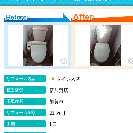
Before
After
リフォーム内容
トイレ入替
担当店舗
新加賀店
現場住所
加賀市
リフォーム金額
21 万円
工期
1日