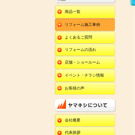
商品一覧
水回りリフォーム
リフォーム施工事例
キッチンリフォーム
オール電化
ユニットバスリフォー
キッチン
ム
オール電化セット
よくあるご質問
給湯器
トイレリフォーム
ユニットバス
エコキュート
洗面化粧台リフォー
エクステリア
ム
リフォームの流れ
トイレ
外壁塗装
洗面化粧台
店舗・ショールーム
田鶴浜店
内装リフォーム
オール電化・給湯器
イベント・チラシ情報
金沢野々市店
エクステリア
田鶴浜店
お客様の声
川北店
外壁塗装・外装工事
金沢野々市店
キッチン
小松店
改装・内装リフォー
川北店
ム
ユニットバス
新加賀店
小松店
修理・小工事
トイレ
金津店
会社概要
新加賀店
全面リフォーム
洗面化粧台
開発店
金津店
代表挨拶
オール電化・給湯器