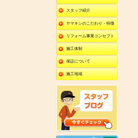
朝日店
開発店
エクステリア
スタッフ紹介
羽咋店
朝日店
本部
外壁塗装・外壁工事
ヤマキシのこだわり・特徴
金沢田上店
羽咋店
田鶴浜店
改装・内装リフォー
ム
リフォーム事業コンセプト
金沢田上店
金沢野々市店
修理・小工事
川北店
施工体制
全面リフォーム
小松店
保証について
新加賀店
施工地域
金津店
開発店
朝日店
羽咋店
金沢田上店