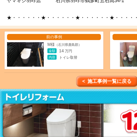
ヤマキシ羽咋店 石川県羽咋市鶴多町五石高34-1
★・・・・・・★・・・・・・★・・・・・・★・・・・
前の事例
M様
（石川県鹿島郡）
14
金額
万円
内容
トイレ取替
< 施工事例一覧に戻る