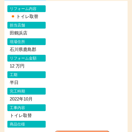
リフォーム内容
トイレ取替
担当店舗
田鶴浜店
現場住所
石川県鹿島郡
リフォーム金額
12 万円
工期
半日
完工時期
2022年10月
工事内容
トイレ取替
商品仕様