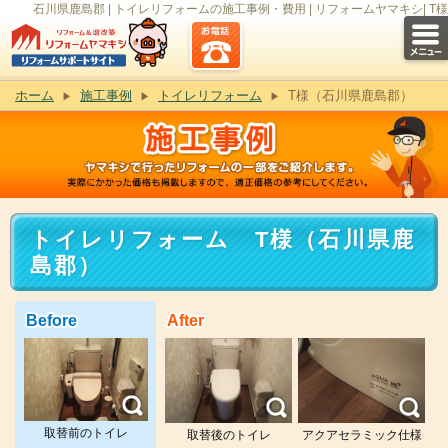
石川県鹿島郡 | トイレリフォームの施工事例・費用 | リフォームヤマキシ| T様
ホーム
施工事例
トイレリフォーム
T様（石川県鹿島郡）
トイレリフォーム T様（石川県鹿
島郡）
Before
After
取替前のトイレ
取替後のトイレ
アクアセラミック仕様