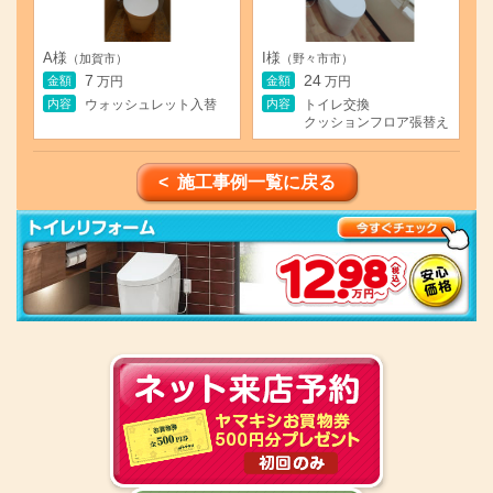
A様
I様
（加賀市）
（野々市市）
7
24
金額
金額
万円
万円
内容
内容
ウォッシュレット入替
トイレ交換
クッションフロア張替え
< 施工事例一覧に戻る