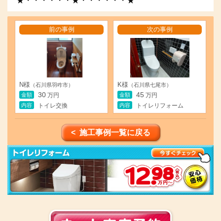
★・・・・・・★・・・・・・★
前の事例
次の事例
N様
K様
（石川県羽咋市）
（石川県七尾市）
30
45
金額
金額
万円
万円
内容
内容
トイレ交換
トイレリフォーム
< 施工事例一覧に戻る