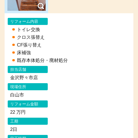
リフォーム内容
トイレ交換
クロス張替え
CF張り替え
床補強
既存本体処分・廃材処分
担当店舗
金沢野々市店
現場住所
白山市
リフォーム金額
22 万円
工期
2日