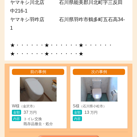
ヤマキシ川北店 石川県能美郡川北町字三反田
中216-1
ヤマキシ羽咋店 石川県羽咋市鶴多町五石高34-
1
★・・・・・・★・・・・・・★・・・・・・
★・・・・・・★・・・・・・★
前の事例
次の事例
W様
S様
（金沢市）
（石川県小松市）
37
13
金額
金額
万円
万円
内容
内容
トイレ交換
既存品撤去・処分