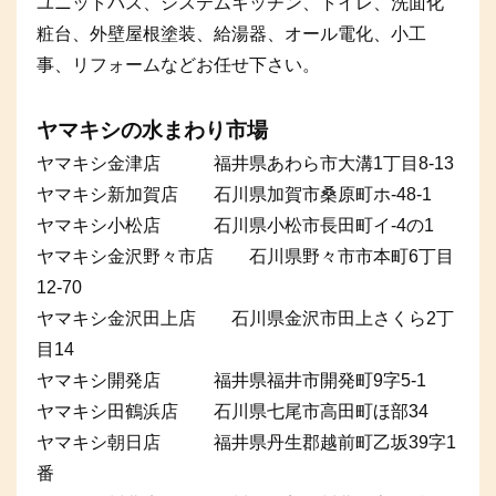
ユニットバス、システムキッチン、トイレ、洗面化
粧台、外壁屋根塗装、給湯器、オール電化、小工
事、リフォームなどお任せ下さい。
ヤマキシの水まわり市場
ヤマキシ金津店 福井県あわら市大溝1丁目8-13
ヤマキシ新加賀店 石川県加賀市桑原町ホ-48-1
ヤマキシ小松店 石川県小松市長田町イ-4の1
ヤマキシ金沢野々市店 石川県野々市市本町6丁目
12-70
ヤマキシ金沢田上店 石川県金沢市田上さくら2丁
目14
ヤマキシ開発店 福井県福井市開発町9字5-1
ヤマキシ田鶴浜店 石川県七尾市高田町ほ部34
ヤマキシ朝日店 福井県丹生郡越前町乙坂39字1
番