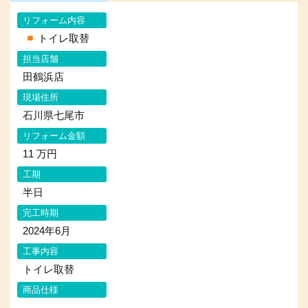
リフォーム内容
トイレ取替
担当店舗
田鶴浜店
現場住所
石川県七尾市
リフォーム金額
11 万円
工期
半日
完工時期
2024年6月
工事内容
トイレ取替
商品仕様