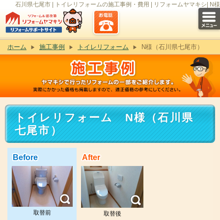
石川県七尾市 | トイレリフォームの施工事例・費用 | リフォームヤマキシ| N様
ホーム
施工事例
トイレリフォーム
N様（石川県七尾市）
トイレリフォーム N様（石川県
七尾市）
Before
After
取替前
取替後