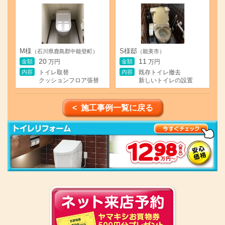
M様
S様邸
（石川県鹿島郡中能登町）
（能美市）
20
11
金額
金額
万円
万円
内容
内容
トイレ取替
既存トイレ撤去
クッションフロア張替
新しいトイレの設置
< 施工事例一覧に戻る