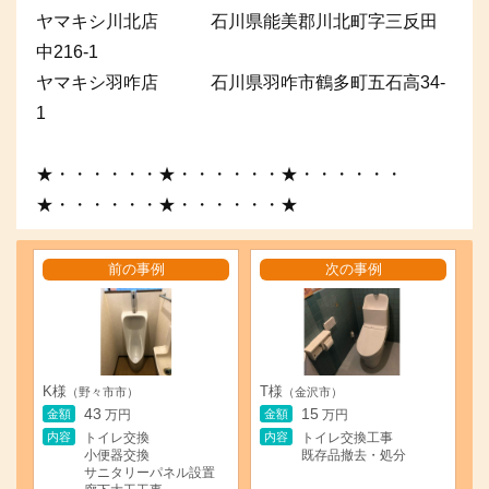
ヤマキシ川北店 石川県能美郡川北町字三反田
中216-1
ヤマキシ羽咋店 石川県羽咋市鶴多町五石高34-
1
★・・・・・・★・・・・・・★・・・・・・
★・・・・・・★・・・・・・★
前の事例
次の事例
K様
T様
（野々市市）
（金沢市）
43
15
金額
金額
万円
万円
内容
内容
トイレ交換
トイレ交換工事
小便器交換
既存品撤去・処分
サニタリーパネル設置