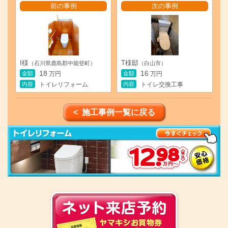
前の事例
次の事例
I様
T様邸
（石川県鹿島郡中能登町）
（白山市）
18
16
金額
金額
万円
万円
内容
内容
トイレリフォーム
トイレ交換工事
< 施工事例一覧に戻る