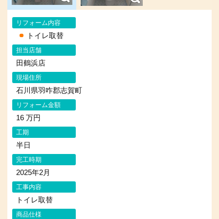
リフォーム内容
トイレ取替
担当店舗
田鶴浜店
現場住所
石川県羽咋郡志賀町
リフォーム金額
16 万円
工期
半日
完工時期
2025年2月
工事内容
トイレ取替
商品仕様