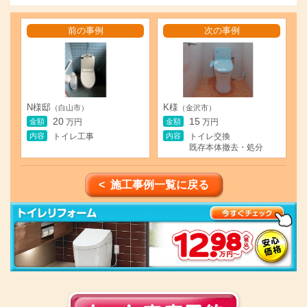
前の事例
次の事例
N様邸
K様
（白山市）
（金沢市）
20
15
金額
金額
万円
万円
内容
内容
トイレ工事
トイレ交換
既存本体撤去・処分
< 施工事例一覧に戻る