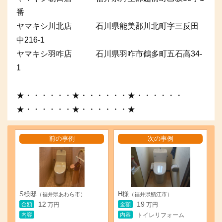
番
ヤマキシ川北店 石川県能美郡川北町字三反田
中216-1
ヤマキシ羽咋店 石川県羽咋市鶴多町五石高34-
1
★・・・・・・★・・・・・・★・・・・・・
★・・・・・・★・・・・・・★
前の事例
次の事例
S様邸
H様
（福井県あわら市）
（福井県鯖江市）
12
19
金額
金額
万円
万円
内容
内容
トイレリフォーム