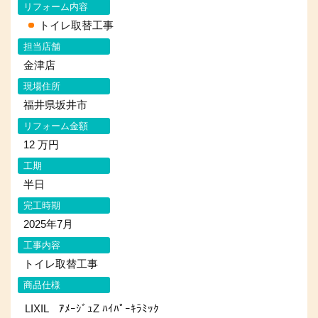
リフォーム内容
トイレ取替工事
担当店舗
金津店
現場住所
福井県坂井市
リフォーム金額
12 万円
工期
半日
完工時期
2025年7月
工事内容
トイレ取替工事
商品仕様
LIXIL ｱﾒｰｼﾞｭZ ﾊｲﾊﾟｰｷﾗﾐｯｸ