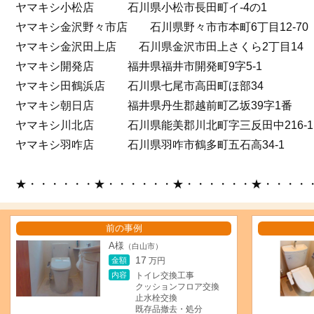
ヤマキシ小松店 石川県小松市長田町イ-4の1
ヤマキシ金沢野々市店 石川県野々市市本町6丁目12-70
ヤマキシ金沢田上店 石川県金沢市田上さくら2丁目14
ヤマキシ開発店 福井県福井市開発町9字5-1
ヤマキシ田鶴浜店 石川県七尾市高田町ほ部34
ヤマキシ朝日店 福井県丹生郡越前町乙坂39字1番
ヤマキシ川北店 石川県能美郡川北町字三反田中216-1
ヤマキシ羽咋店 石川県羽咋市鶴多町五石高34-1
★・・・・・・★・・・・・・★・・・・・・★・・・・
前の事例
A様
（白山市）
17
金額
万円
内容
トイレ交換工事
クッションフロア交換
止水栓交換
既存品撤去・処分