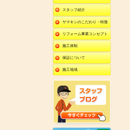
朝日店
開発店
エクステリア
スタッフ紹介
羽咋店
朝日店
本部
外壁塗装・外壁工事
ヤマキシのこだわり・特徴
金沢田上店
羽咋店
田鶴浜店
改装・内装リフォー
ム
リフォーム事業コンセプト
金沢田上店
金沢野々市店
修理・小工事
川北店
施工体制
全面リフォーム
小松店
保証について
新加賀店
施工地域
金津店
開発店
朝日店
羽咋店
金沢田上店