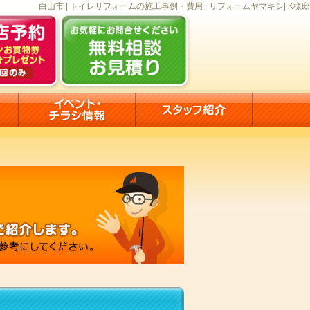
白山市 | トイレリフォームの施工事例・費用 | リフォームヤマキシ| K様邸