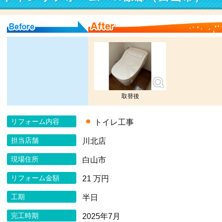
Before
After
取替後
リフォーム内容
トイレ工事
担当店舗
川北店
現場住所
白山市
リフォーム金額
21 万円
工期
半日
完工時期
2025年7月