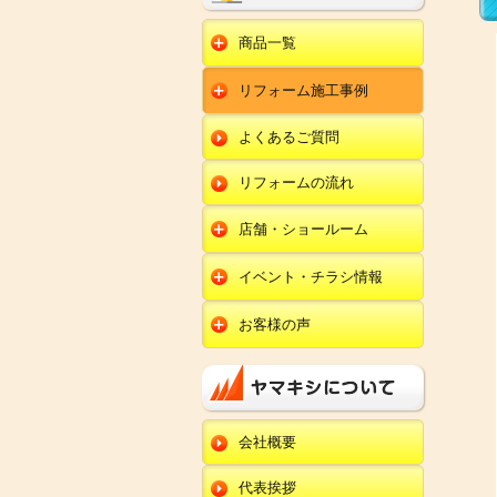
商品一覧
水回りリフォーム
リフォーム施工事例
キッチンリフォーム
オール電化
ユニットバスリフォー
キッチン
ム
オール電化セット
よくあるご質問
給湯器
トイレリフォーム
ユニットバス
エコキュート
洗面化粧台リフォー
エクステリア
ム
リフォームの流れ
トイレ
外壁塗装
洗面化粧台
店舗・ショールーム
田鶴浜店
内装リフォーム
オール電化・給湯器
イベント・チラシ情報
金沢野々市店
エクステリア
田鶴浜店
お客様の声
川北店
外壁塗装・外装工事
金沢野々市店
キッチン
小松店
改装・内装リフォー
川北店
ム
ユニットバス
新加賀店
小松店
修理・小工事
トイレ
金津店
会社概要
新加賀店
全面リフォーム
洗面化粧台
開発店
金津店
代表挨拶
オール電化・給湯器