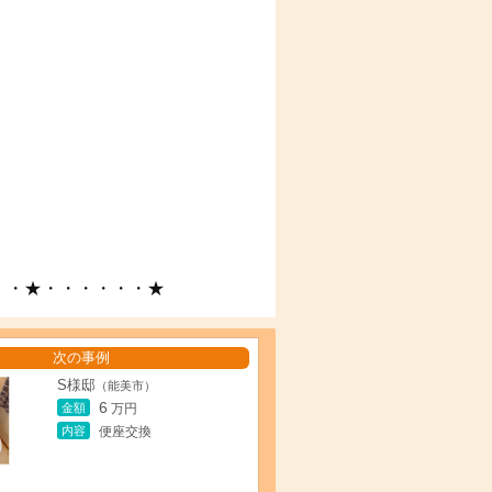
・・★・・・・・・★
次の事例
S様邸
（能美市）
6
金額
万円
内容
便座交換