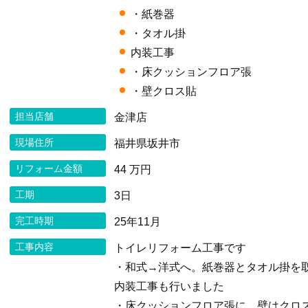
・紙巻器
・タオル掛
内装工事
・床クッションフロア張
・壁クロス貼
担当店舗
金津店
現場住所
福井県坂井市
リフォーム金額
44 万円
工期
3日
完工時期
25年11月
工事内容
トイレリフォーム工事です
・和式→洋式へ。紙巻器とタオル掛を
内装工事も行いました
・床クッションフロア張に。壁はクロ