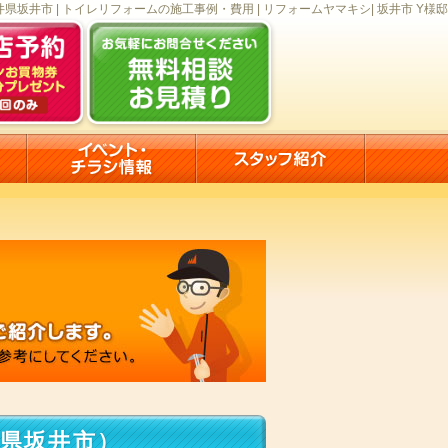
井県坂井市 | トイレリフォームの施工事例・費用 | リフォームヤマキシ| 坂井市 Y様邸
井県坂井市）