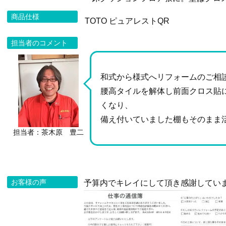
商品仕様
TOTO ピュアレストQR
担当者のコメント
和式から様式へリフォームのご相
腰高タイルを解体し前面クロス貼
くなり、
備え付いていました棚もそのまま
担当者：茶木原 豊二
お客様の声
予算内でキレイにして頂き感謝してい