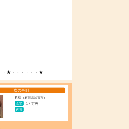
・・★・・・・・・★
次の事例
K様
（石川県加賀市）
17
金額
万円
内容