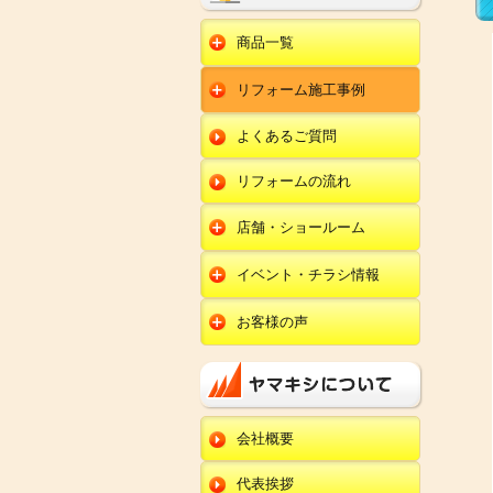
商品一覧
水回りリフォーム
リフォーム施工事例
キッチンリフォーム
オール電化
ユニットバスリフォー
キッチン
ム
オール電化セット
よくあるご質問
給湯器
トイレリフォーム
ユニットバス
エコキュート
洗面化粧台リフォー
エクステリア
ム
リフォームの流れ
トイレ
外壁塗装
洗面化粧台
店舗・ショールーム
田鶴浜店
内装リフォーム
オール電化・給湯器
イベント・チラシ情報
金沢野々市店
エクステリア
田鶴浜店
お客様の声
川北店
外壁塗装・外装工事
金沢野々市店
キッチン
小松店
改装・内装リフォー
川北店
ム
ユニットバス
新加賀店
小松店
修理・小工事
トイレ
金津店
会社概要
新加賀店
全面リフォーム
洗面化粧台
開発店
金津店
代表挨拶
オール電化・給湯器