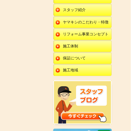
朝日店
開発店
エクステリア
スタッフ紹介
羽咋店
朝日店
本部
外壁塗装・外壁工事
ヤマキシのこだわり・特徴
金沢田上店
羽咋店
田鶴浜店
改装・内装リフォー
ム
リフォーム事業コンセプト
金沢田上店
金沢野々市店
修理・小工事
川北店
施工体制
全面リフォーム
小松店
保証について
新加賀店
施工地域
金津店
開発店
朝日店
羽咋店
金沢田上店