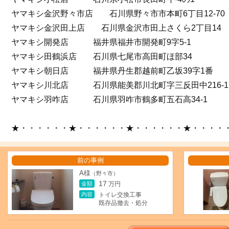
ヤマキシ金沢野々市店 石川県野々市市本町6丁目12-70
ヤマキシ金沢田上店 石川県金沢市田上さくら2丁目14
ヤマキシ開発店 福井県福井市開発町9字5-1
ヤマキシ田鶴浜店 石川県七尾市高田町ほ部34
ヤマキシ朝日店 福井県丹生郡越前町乙坂39字1番
ヤマキシ川北店 石川県能美郡川北町字三反田中216-1
ヤマキシ羽咋店 石川県羽咋市鶴多町五石高34-1
★・・・・・・★・・・・・・★・・・・・・★・・・・
前の事例
A様
（野々市）
17
金額
万円
内容
トイレ交換工事
既存品撤去・処分