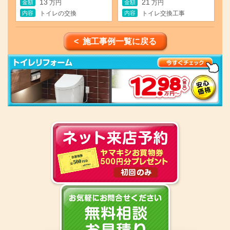
13
21
金額
金額
万円
万円
内容
内容
トイレの交換
トイレ交換工事
< 施工事例一覧に戻る