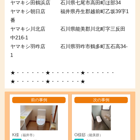
ヤマキシ田鶴浜店 石川県七尾市高田町ほ部34
ヤマキシ朝日店 福井県丹生郡越前町乙坂39字1
番
ヤマキシ川北店 石川県能美郡川北町字三反田
中216-1
ヤマキシ羽咋店 石川県羽咋市鶴多町五石高34-
1
★・・・・・・★・・・・・・★・・・・・・
★・・・・・・★・・・・・・★
前の事例
次の事例
K様
O様邸
（福井市）
（能美群）