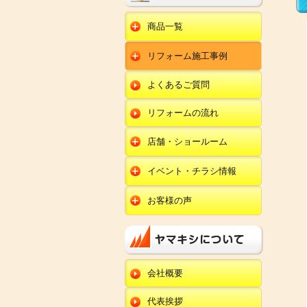
商品一覧
水回りリフォーム
リフォーム施工事例
キッチンリフォーム
オール電化
ユニットバスリフォー
キッチン
ム
オール電化セット
よくあるご質問
給湯器
トイレリフォーム
ユニットバス
エコキュート
洗面化粧台リフォー
エクステリア
ム
リフォームの流れ
トイレ
外壁塗装
洗面化粧台
店舗・ショールーム
田鶴浜店
内装リフォーム
オール電化・給湯器
イベント・チラシ情報
金沢野々市店
エクステリア
田鶴浜店
お客様の声
川北店
外壁塗装・外装工事
金沢野々市店
キッチン
小松店
改装・内装リフォー
川北店
ム
ユニットバス
新加賀店
小松店
修理・小工事
トイレ
金津店
会社概要
新加賀店
全面リフォーム
洗面化粧台
開発店
金津店
代表挨拶
オール電化・給湯器