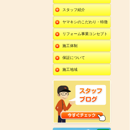
朝日店
開発店
エクステリア
スタッフ紹介
羽咋店
朝日店
本部
外壁塗装・外壁工事
ヤマキシのこだわり・特徴
金沢田上店
羽咋店
田鶴浜店
改装・内装リフォー
ム
リフォーム事業コンセプト
金沢田上店
金沢野々市店
修理・小工事
川北店
施工体制
全面リフォーム
小松店
保証について
新加賀店
施工地域
金津店
開発店
朝日店
羽咋店
金沢田上店