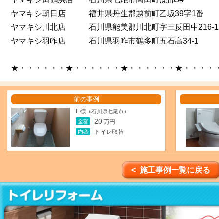
ヤマキシ朝日店 福井県丹生郡越前町乙坂39字1番
ヤマキシ川北店 石川県能美郡川北町字三反田中216-1
ヤマキシ羽咋店 石川県羽咋市鶴多町五石高34-1
★・・・・・・★・・・・・・★・・・・・・★・・・・
前の事例
F様
（石川県七尾市）
20
金額
万円
内容
トイレ取替
< 施工事例一覧に戻る