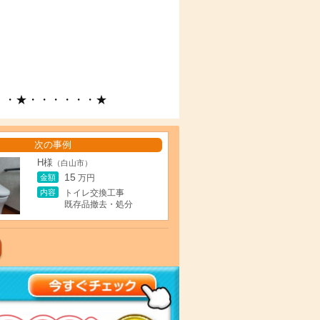
・・★・・・・・・★
次の事例
H様
（白山市）
15
金額
万円
内容
トイレ交換工事
既存品撤去・処分