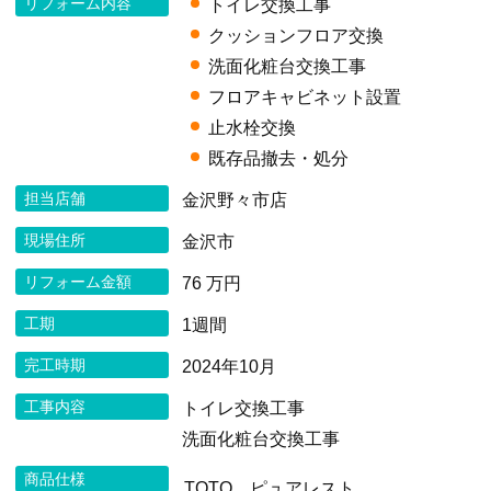
リフォーム内容
トイレ交換工事
クッションフロア交換
洗面化粧台交換工事
フロアキャビネット設置
止水栓交換
既存品撤去・処分
担当店舗
金沢野々市店
現場住所
金沢市
リフォーム金額
76 万円
工期
1週間
完工時期
2024年10月
工事内容
トイレ交換工事
洗面化粧台交換工事
商品仕様
TOTO ピュアレスト