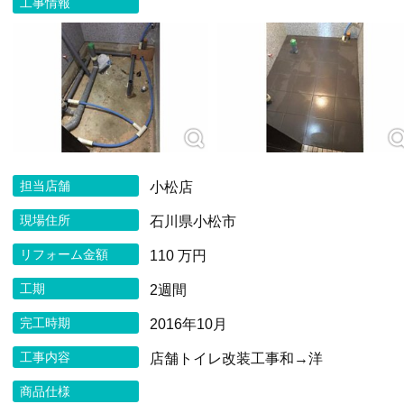
工事情報
担当店舗
小松店
現場住所
石川県小松市
リフォーム金額
110 万円
工期
2週間
完工時期
2016年10月
工事内容
店舗トイレ改装工事和→洋
商品仕様