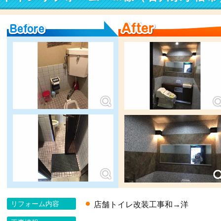
Before
After
リフォーム内容
店舗トイレ改装工事和→洋