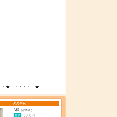
・・★・・・・・・★
次の事例
A様
（小松市）
68
金額
万円