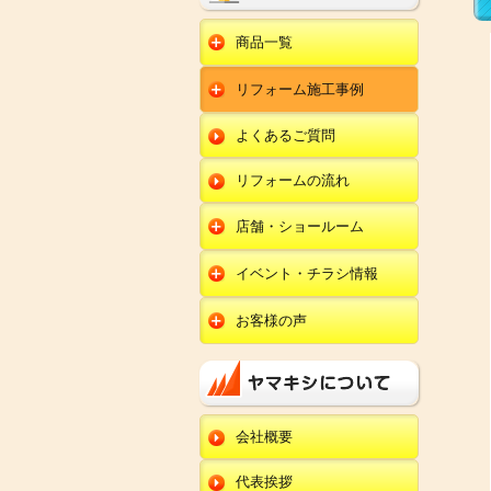
商品一覧
水回りリフォーム
リフォーム施工事例
キッチンリフォーム
オール電化
ユニットバスリフォー
キッチン
ム
オール電化セット
よくあるご質問
給湯器
トイレリフォーム
ユニットバス
エコキュート
洗面化粧台リフォー
エクステリア
ム
リフォームの流れ
トイレ
外壁塗装
洗面化粧台
店舗・ショールーム
田鶴浜店
内装リフォーム
オール電化・給湯器
イベント・チラシ情報
金沢野々市店
エクステリア
田鶴浜店
お客様の声
川北店
外壁塗装・外装工事
金沢野々市店
キッチン
小松店
改装・内装リフォー
川北店
ム
ユニットバス
新加賀店
小松店
修理・小工事
トイレ
金津店
会社概要
新加賀店
全面リフォーム
洗面化粧台
開発店
金津店
代表挨拶
オール電化・給湯器