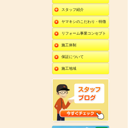
朝日店
開発店
エクステリア
スタッフ紹介
羽咋店
朝日店
本部
外壁塗装・外壁工事
ヤマキシのこだわり・特徴
金沢田上店
羽咋店
田鶴浜店
改装・内装リフォー
ム
リフォーム事業コンセプト
金沢田上店
金沢野々市店
修理・小工事
川北店
施工体制
全面リフォーム
小松店
保証について
新加賀店
施工地域
金津店
開発店
朝日店
羽咋店
金沢田上店