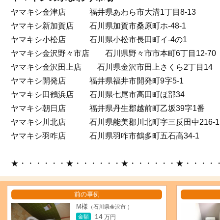
ヤマキシ金津店 福井県あわら市大溝1丁目8-13
ヤマキシ新加賀店 石川県加賀市桑原町ホ-48-1
ヤマキシ小松店 石川県小松市長田町イ-4の1
ヤマキシ金沢野々市店 石川県野々市市本町6丁目12-70
ヤマキシ金沢田上店 石川県金沢市田上さくら2丁目14
ヤマキシ開発店 福井県福井市開発町9字5-1
ヤマキシ田鶴浜店 石川県七尾市高田町ほ部34
ヤマキシ朝日店 福井県丹生郡越前町乙坂39字1番
ヤマキシ川北店 石川県能美郡川北町字三反田中216-1
ヤマキシ羽咋店 石川県羽咋市鶴多町五石高34-1
★・・・・・・★・・・・・・★・・・・・・★・・・・
前の事例
M様
（石川県金沢市 ）
14
金額
万円