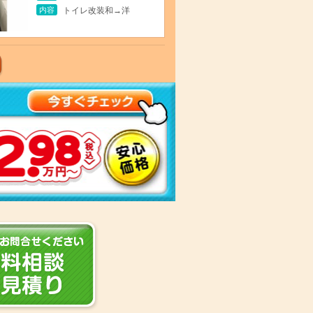
内容
トイレ改装和→洋