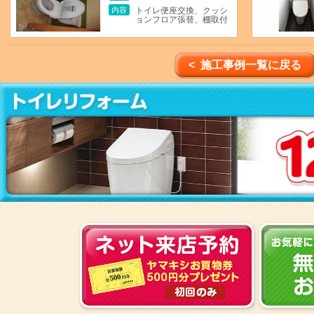
内容
トイレ便座交換、クッシ
ョンフロア張替、棚取付
< 施工事例一覧に戻る