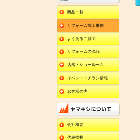
商品一覧
水回りリフォーム
リフォーム施工事例
キッチンリフォーム
オール電化
ユニットバスリフォー
キッチン
ム
オール電化セット
よくあるご質問
給湯器
トイレリフォーム
ユニットバス
エコキュート
洗面化粧台リフォー
エクステリア
ム
リフォームの流れ
トイレ
外壁塗装
洗面化粧台
店舗・ショールーム
田鶴浜店
内装リフォーム
オール電化・給湯器
イベント・チラシ情報
金沢野々市店
エクステリア
田鶴浜店
お客様の声
川北店
外壁塗装・外装工事
金沢野々市店
キッチン
小松店
改装・内装リフォー
川北店
ム
ユニットバス
新加賀店
小松店
修理・小工事
トイレ
金津店
会社概要
新加賀店
全面リフォーム
洗面化粧台
開発店
金津店
代表挨拶
オール電化・給湯器