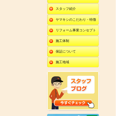
朝日店
開発店
エクステリア
スタッフ紹介
羽咋店
朝日店
本部
外壁塗装・外壁工事
ヤマキシのこだわり・特徴
金沢田上店
羽咋店
田鶴浜店
改装・内装リフォー
ム
リフォーム事業コンセプト
金沢田上店
金沢野々市店
修理・小工事
川北店
施工体制
全面リフォーム
小松店
保証について
新加賀店
施工地域
金津店
開発店
朝日店
羽咋店
金沢田上店