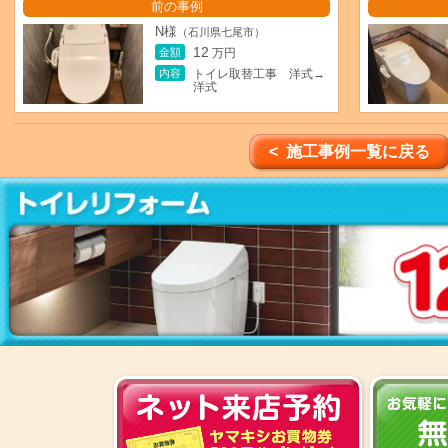
前の事例
N様
（石川県七尾市）
12
金額
万円
内容
トイレ取替工事 洋式→
洋式
< 施工事例一覧に戻る