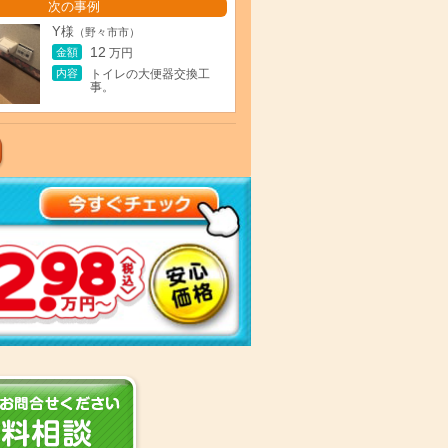
次の事例
Y様
（野々市市）
12
金額
万円
内容
トイレの大便器交換工
事。