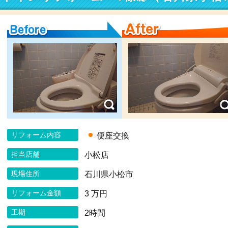
Before
After
リフォーム内容
便座交換
担当店舗
小松店
現場住所
石川県小松市
リフォーム金額
3 万円
工期
2時間