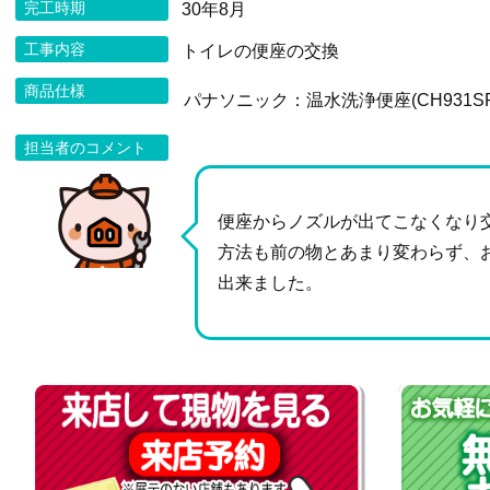
完工時期
30年8月
工事内容
トイレの便座の交換
商品仕様
パナソニック：温水洗浄便座(CH931SP
担当者のコメント
便座からノズルが出てこなくなり
方法も前の物とあまり変わらず、
出来ました。