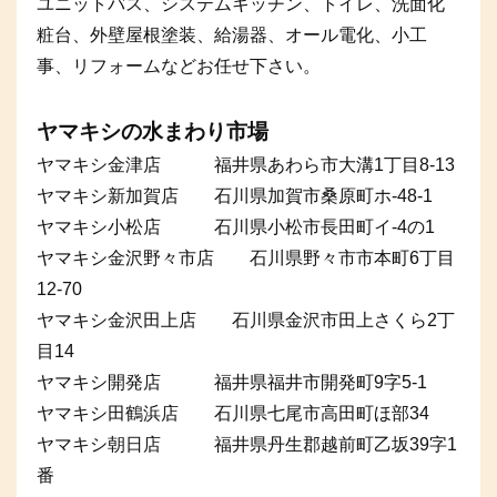
ユニットバス、システムキッチン、トイレ、洗面化
粧台、外壁屋根塗装、給湯器、オール電化、小工
事、リフォームなどお任せ下さい。
ヤマキシの水まわり市場
ヤマキシ金津店 福井県あわら市大溝1丁目8-13
ヤマキシ新加賀店 石川県加賀市桑原町ホ-48-1
ヤマキシ小松店 石川県小松市長田町イ-4の1
ヤマキシ金沢野々市店 石川県野々市市本町6丁目
12-70
ヤマキシ金沢田上店 石川県金沢市田上さくら2丁
目14
ヤマキシ開発店 福井県福井市開発町9字5-1
ヤマキシ田鶴浜店 石川県七尾市高田町ほ部34
ヤマキシ朝日店 福井県丹生郡越前町乙坂39字1
番