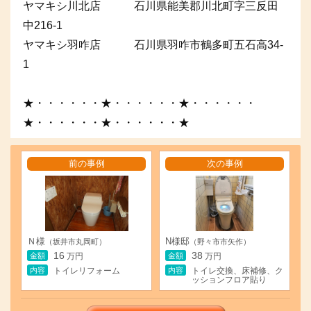
ヤマキシ川北店 石川県能美郡川北町字三反田
中216-1
ヤマキシ羽咋店 石川県羽咋市鶴多町五石高34-
1
★・・・・・・★・・・・・・★・・・・・・
★・・・・・・★・・・・・・★
前の事例
次の事例
Ｎ様
N様邸
（坂井市丸岡町）
（野々市市矢作）
16
38
金額
金額
万円
万円
内容
内容
トイレリフォーム
トイレ交換、床補修、ク
ッションフロア貼り