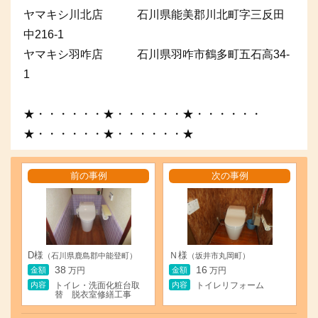
ヤマキシ川北店 石川県能美郡川北町字三反田
中216-1
ヤマキシ羽咋店 石川県羽咋市鶴多町五石高34-
1
★・・・・・・★・・・・・・★・・・・・・
★・・・・・・★・・・・・・★
前の事例
次の事例
D様
Ｎ様
（石川県鹿島郡中能登町）
（坂井市丸岡町）
38
16
金額
金額
万円
万円
内容
内容
トイレ・洗面化粧台取
トイレリフォーム
替 脱衣室修繕工事