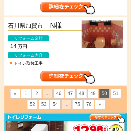
N様
石川県加賀市
リフォーム金額
14
万円
リフォーム内容
トイレ取替工事
«
1
2
…
46
47
48
49
50
51
52
53
54
…
75
76
»