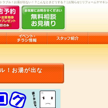
ラブル！お湯が出ない！？こんなときどうする？ | お知らせ | リフォームヤマキシ
ル！お湯が出な