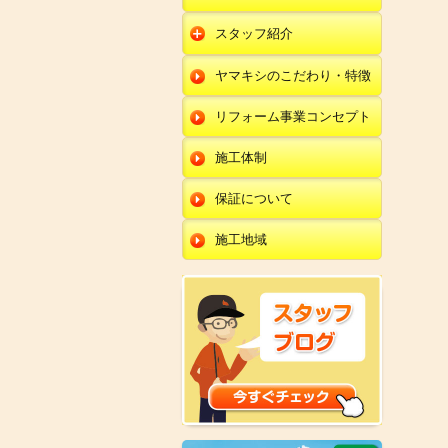
朝日店
開発店
エクステリア
スタッフ紹介
羽咋店
朝日店
本部
外壁塗装・外壁工事
ヤマキシのこだわり・特徴
金沢田上店
羽咋店
田鶴浜店
改装・内装リフォー
ム
リフォーム事業コンセプト
金沢田上店
金沢野々市店
修理・小工事
川北店
施工体制
全面リフォーム
小松店
保証について
新加賀店
施工地域
金津店
開発店
朝日店
羽咋店
金沢田上店