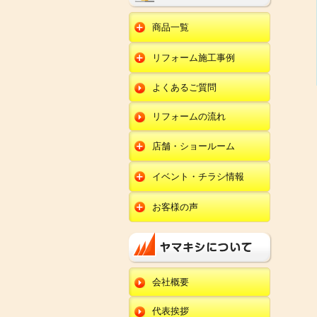
商品一覧
水回りリフォーム
リフォーム施工事例
キッチンリフォーム
オール電化
ユニットバスリフォー
キッチン
ム
オール電化セット
よくあるご質問
給湯器
トイレリフォーム
ユニットバス
エコキュート
洗面化粧台リフォー
エクステリア
ム
リフォームの流れ
トイレ
外壁塗装
洗面化粧台
店舗・ショールーム
田鶴浜店
内装リフォーム
オール電化・給湯器
イベント・チラシ情報
金沢野々市店
エクステリア
田鶴浜店
お客様の声
川北店
外壁塗装・外装工事
金沢野々市店
キッチン
小松店
改装・内装リフォー
川北店
ム
ユニットバス
新加賀店
小松店
修理・小工事
トイレ
金津店
会社概要
新加賀店
全面リフォーム
洗面化粧台
開発店
金津店
代表挨拶
オール電化・給湯器