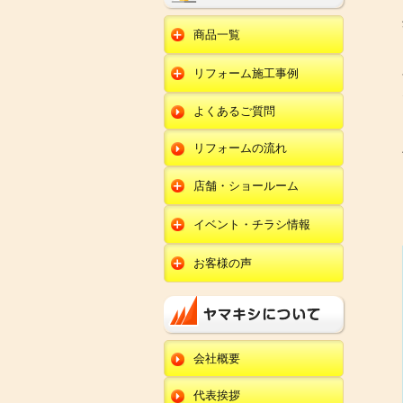
商品一覧
水回りリフォーム
リフォーム施工事例
キッチンリフォーム
オール電化
ユニットバスリフォー
キッチン
ム
オール電化セット
よくあるご質問
給湯器
トイレリフォーム
ユニットバス
エコキュート
洗面化粧台リフォー
エクステリア
ム
リフォームの流れ
トイレ
外壁塗装
洗面化粧台
店舗・ショールーム
田鶴浜店
内装リフォーム
オール電化・給湯器
イベント・チラシ情報
金沢野々市店
エクステリア
田鶴浜店
お客様の声
川北店
外壁塗装・外装工事
金沢野々市店
キッチン
小松店
改装・内装リフォー
川北店
ム
ユニットバス
新加賀店
小松店
修理・小工事
トイレ
金津店
会社概要
新加賀店
全面リフォーム
洗面化粧台
開発店
金津店
代表挨拶
オール電化・給湯器