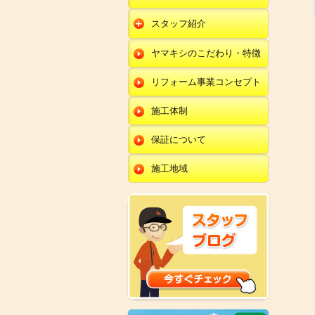
朝日店
開発店
エクステリア
スタッフ紹介
羽咋店
朝日店
本部
外壁塗装・外壁工事
ヤマキシのこだわり・特徴
金沢田上店
羽咋店
田鶴浜店
改装・内装リフォー
ム
リフォーム事業コンセプト
金沢田上店
金沢野々市店
修理・小工事
川北店
施工体制
全面リフォーム
小松店
保証について
新加賀店
施工地域
金津店
開発店
朝日店
羽咋店
金沢田上店