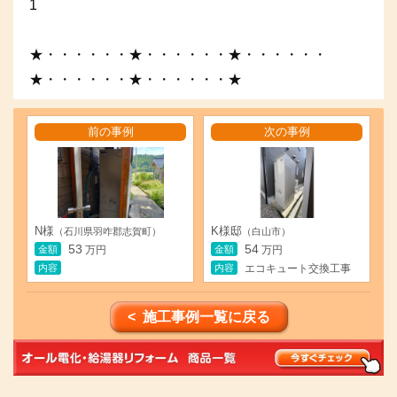
1
★・・・・・・★・・・・・・★・・・・・・
★・・・・・・★・・・・・・★
前の事例
次の事例
N様
K様邸
（石川県羽咋郡志賀町）
（白山市）
53
54
金額
金額
万円
万円
内容
内容
エコキュート交換工事
< 施工事例一覧に戻る