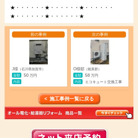
★・・・・・・★・・・・・・★・・・・・・
★・・・・・・★・・・・・・★
前の事例
次の事例
J様
O様邸
（石川県加賀市）
（能美群）
50
58
金額
金額
万円
万円
内容
内容
エコキュート交換工事
< 施工事例一覧に戻る