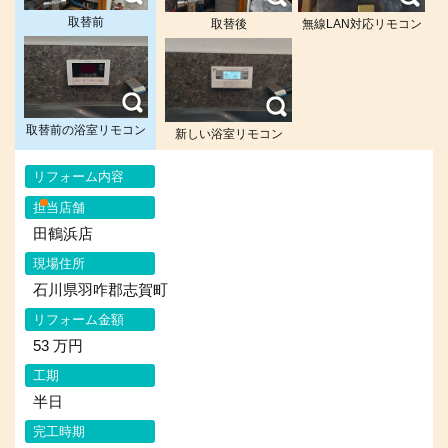
取替前
取替後
無線LAN対応リモコン
取替前の浴室リモコン
新しい浴室リモコン
リフォーム内容
担当店舗
田鶴浜店
現場住所
石川県羽咋郡志賀町
リフォーム金額
53 万円
工期
半日
完工時期