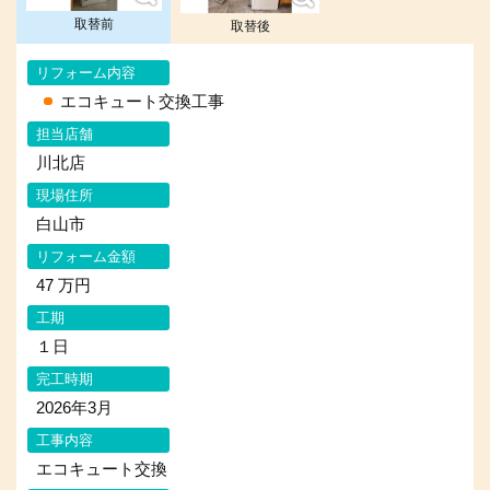
取替前
取替後
リフォーム内容
エコキュート交換工事
担当店舗
川北店
現場住所
白山市
リフォーム金額
47 万円
工期
１日
完工時期
2026年3月
工事内容
エコキュート交換