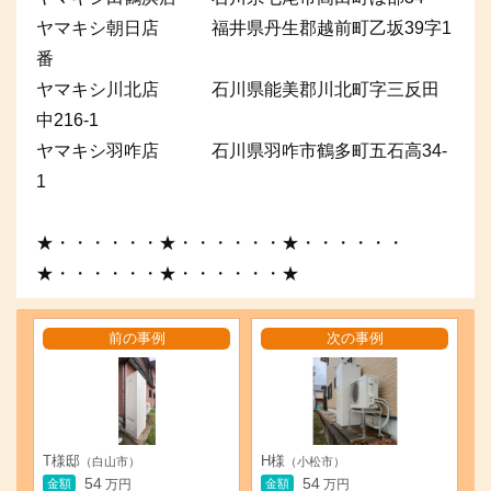
ヤマキシ朝日店 福井県丹生郡越前町乙坂39字1
番
ヤマキシ川北店 石川県能美郡川北町字三反田
中216-1
ヤマキシ羽咋店 石川県羽咋市鶴多町五石高34-
1
★・・・・・・★・・・・・・★・・・・・・
★・・・・・・★・・・・・・★
前の事例
次の事例
T様邸
H様
（白山市）
（小松市）
54
54
金額
金額
万円
万円