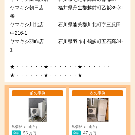
ヤマキシ朝日店 福井県丹生郡越前町乙坂39字1
番
ヤマキシ川北店 石川県能美郡川北町字三反田
中216-1
ヤマキシ羽咋店 石川県羽咋市鶴多町五石高34-
1
★・・・・・・★・・・・・・★・・・・・・
★・・・・・・★・・・・・・★
前の事例
次の事例
S様邸
S様邸
（白山市）
（白山市）
56
47
金額
金額
万円
万円