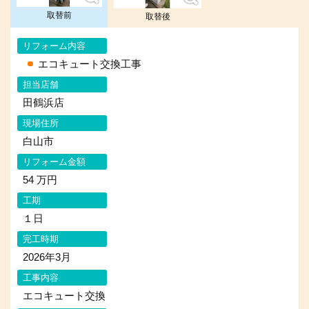
取替前
取替後
リフォーム内容
エコキュート交換工事
担当店舗
田鶴浜店
現場住所
白山市
リフォーム金額
54 万円
工期
１日
完工時期
2026年3月
工事内容
エコキュート交換