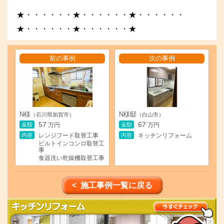
★・・・・・・★・・・・・・★・・・・・・
★・・・・・・★・・・・・・★
前の事例
次の事例
N様
N様邸
（石川県加賀市）
（白山市）
57
67
金額
金額
万円
万円
内容
内容
レンジフード取替工事
キッチンリフォーム
ビルトインコンロ取替工
事
食器洗い乾燥機取替工事
< 施工事例一覧に戻る