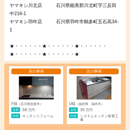
ヤマキシ川北店 石川県能美郡川北町字三反田
中216-1
ヤマキシ羽咋店 石川県羽咋市鶴多町五石高34-
1
★・・・・・・★・・・・・・★・・・・・・
★・・・・・・★・・・・・・★
前の事例
次の事例
F様
U様
（石川県加賀市）
（福井県 福井市）
58
35
金額
金額
万円
万円
内容
内容
キッチンリフォーム
システムキッチン取替工
事