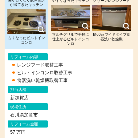
やすくなったキッチン
クリーンレンジフード
が出てきたキッチン
マルチグリルで手軽に
幅60㎝ワイドタイプ食
古くなったビルトイン
仕上がるビルトインコ
器洗い乾燥機
コンロ
ンロ
リフォーム内容
レンジフード取替工事
ビルトインコンロ取替工事
食器洗い乾燥機取替工事
担当店舗
新加賀店
現場住所
石川県加賀市
リフォーム金額
57 万円