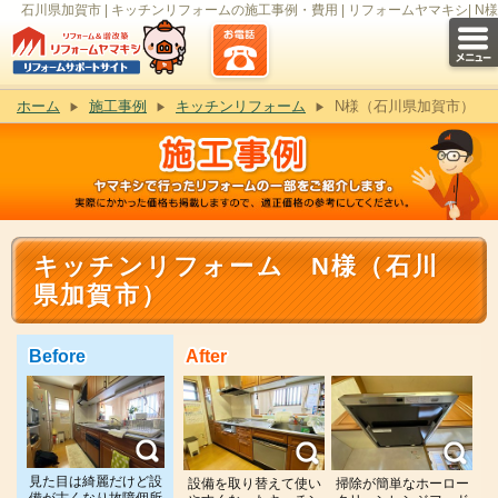
石川県加賀市 | キッチンリフォームの施工事例・費用 | リフォームヤマキシ| N様
ホーム
施工事例
キッチンリフォーム
N様（石川県加賀市）
キッチンリフォーム N様（石川
県加賀市）
Before
After
見た目は綺麗だけど設
設備を取り替えて使い
掃除が簡単なホーロー
備が古くなり故障個所