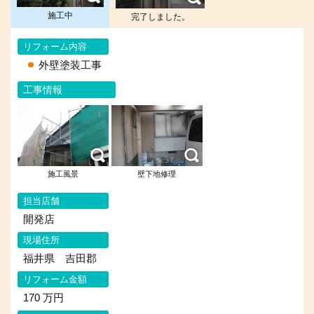
施工中
完了しました。
リフォーム内容
外壁塗装工事
工事情報
施工風景
壁下地修理
担当店舗
開発店
現場住所
福井県 吉田郡
リフォーム金額
170 万円