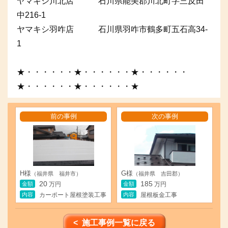
ヤマキシ川北店 石川県能美郡川北町字三反田
中216-1
ヤマキシ羽咋店 石川県羽咋市鶴多町五石高34-
1
★・・・・・・★・・・・・・★・・・・・・
★・・・・・・★・・・・・・★
前の事例
次の事例
H様
G様
（福井県 福井市）
（福井県 吉田郡）
20
185
金額
金額
万円
万円
内容
内容
カーポート屋根塗装工事
屋根板金工事
< 施工事例一覧に戻る