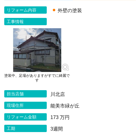
リフォーム内容
外壁の塗装
工事情報
塗装中、足場がありますがすでに綺麗で
す
担当店舗
川北店
現場住所
能美市緑が丘
リフォーム金額
173 万円
工期
3週間