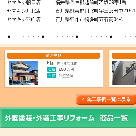
ヤマキシ朝日店 福井県丹生郡越前町乙坂39字1番
ヤマキシ川北店 石川県能美郡川北町字三反田中216-1
ヤマキシ羽咋店 石川県羽咋市鶴多町五石高34-1
★・・・・・・★・・・・・・★・・・・・・★・・・・
前の事例
K様
（野々市市住吉）
150
金額
万円
内容
外壁塗装
< 施工事例一覧に戻る