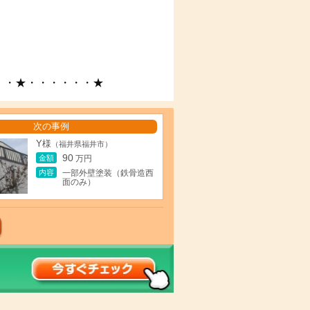
・・★・・・・・・★
次の事例
Y様
（福井県福井市）
90
金額
万円
内容
一部外壁塗装（鉄骨造西
面のみ）