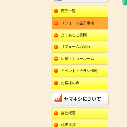
商品一覧
水回りリフォーム
リフォーム施工事例
キッチンリフォーム
オール電化
ユニットバスリフォー
キッチン
ム
オール電化セット
よくあるご質問
給湯器
トイレリフォーム
ユニットバス
エコキュート
洗面化粧台リフォー
エクステリア
ム
リフォームの流れ
トイレ
外壁塗装
洗面化粧台
店舗・ショールーム
田鶴浜店
内装リフォーム
オール電化・給湯器
イベント・チラシ情報
金沢野々市店
エクステリア
田鶴浜店
お客様の声
川北店
外壁塗装・外装工事
金沢野々市店
キッチン
小松店
改装・内装リフォー
川北店
ム
ユニットバス
新加賀店
小松店
修理・小工事
トイレ
金津店
会社概要
新加賀店
全面リフォーム
洗面化粧台
開発店
金津店
代表挨拶
オール電化・給湯器