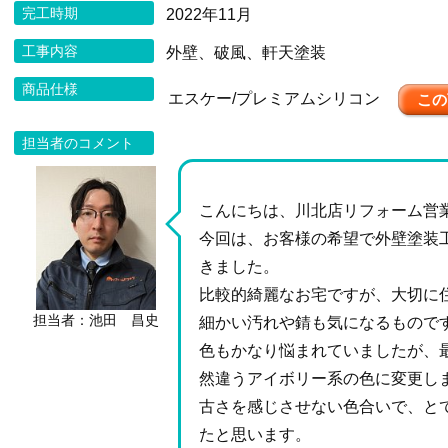
完工時期
2022年11月
工事内容
外壁、破風、軒天塗装
商品仕様
エスケー/プレミアムシリコン
この
担当者のコメント
こんにちは、川北店リフォーム営
今回は、お客様の希望で外壁塗装
きました。
比較的綺麗なお宅ですが、大切に
担当者：池田 昌史
細かい汚れや錆も気になるもので
色もかなり悩まれていましたが、
然違うアイボリー系の色に変更し
古さを感じさせない色合いで、と
たと思います。