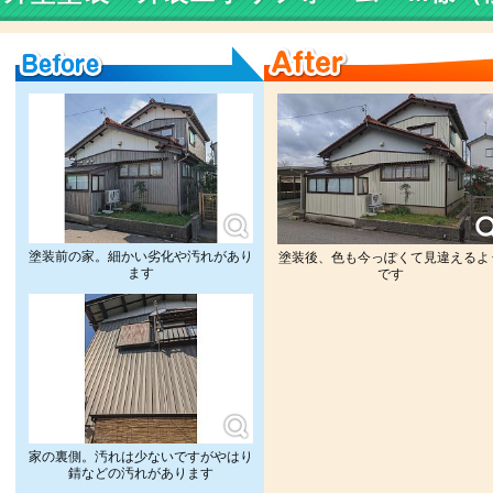
Before
After
塗装前の家。細かい劣化や汚れがあり
塗装後、色も今っぽくて見違えるよ
ます
です
家の裏側。汚れは少ないですがやはり
錆などの汚れがあります