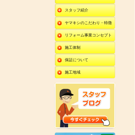
朝日店
開発店
エクステリア
スタッフ紹介
羽咋店
朝日店
本部
外壁塗装・外壁工事
ヤマキシのこだわり・特徴
金沢田上店
羽咋店
田鶴浜店
改装・内装リフォー
ム
リフォーム事業コンセプト
金沢田上店
金沢野々市店
修理・小工事
川北店
施工体制
全面リフォーム
小松店
保証について
新加賀店
施工地域
金津店
開発店
朝日店
羽咋店
金沢田上店