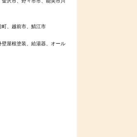
、金沢市、野々市市、能美市川
前町、越前市、鯖江市
外壁屋根塗装、給湯器、オール