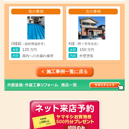
前の事例
次の事例
O様邸
K様
（福井県福井市）
（野々市市住吉）
120
150
金額
金額
万円
万円
内容
内容
屋内への水漏れ修理
外壁塗装
< 施工事例一覧に戻る