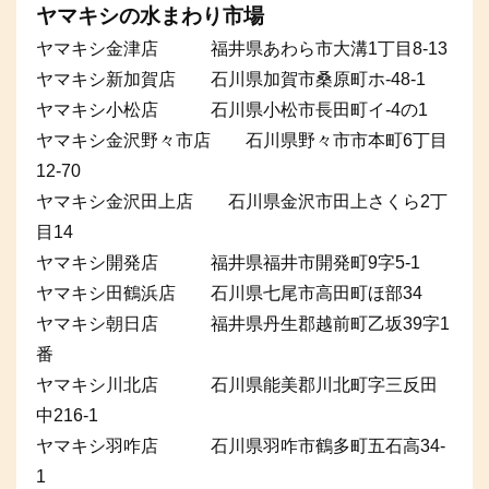
ヤマキシの水まわり市場
ヤマキシ金津店 福井県あわら市大溝1丁目8-13
ヤマキシ新加賀店 石川県加賀市桑原町ホ-48-1
ヤマキシ小松店 石川県小松市長田町イ-4の1
ヤマキシ金沢野々市店 石川県野々市市本町6丁目
12-70
ヤマキシ金沢田上店 石川県金沢市田上さくら2丁
目14
ヤマキシ開発店 福井県福井市開発町9字5-1
ヤマキシ田鶴浜店 石川県七尾市高田町ほ部34
ヤマキシ朝日店 福井県丹生郡越前町乙坂39字1
番
ヤマキシ川北店 石川県能美郡川北町字三反田
中216-1
ヤマキシ羽咋店 石川県羽咋市鶴多町五石高34-
1