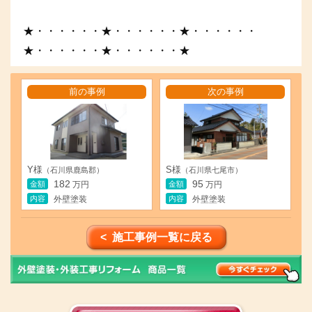
★・・・・・・★・・・・・・★・・・・・・
★・・・・・・★・・・・・・★
前の事例
次の事例
Y様
S様
（石川県鹿島郡）
（石川県七尾市）
182
95
金額
金額
万円
万円
内容
内容
外壁塗装
外壁塗装
< 施工事例一覧に戻る