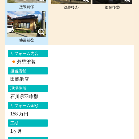
塗装前①
塗装後①
塗装後②
塗装前②
リフォーム内容
外壁塗装
担当店舗
田鶴浜店
現場住所
石川県羽咋郡
リフォーム金額
158 万円
工期
1ヶ月