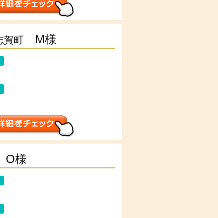
M様
志賀町
O様