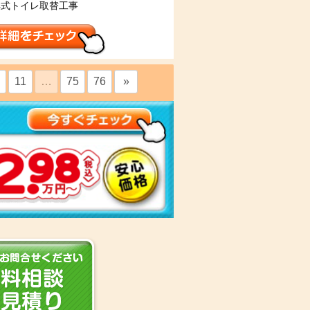
洋式トイレ取替工事
11
…
75
76
»