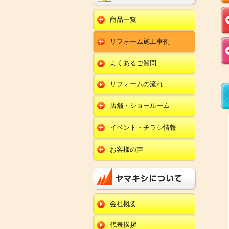
商品一覧
水回りリフォーム
リフォーム施工事例
キッチンリフォーム
オール電化
ユニットバスリフォー
キッチン
ム
オール電化セット
よくあるご質問
給湯器
トイレリフォーム
ユニットバス
エコキュート
洗面化粧台リフォー
エクステリア
ム
リフォームの流れ
トイレ
外壁塗装
洗面化粧台
店舗・ショールーム
田鶴浜店
内装リフォーム
オール電化・給湯器
イベント・チラシ情報
金沢野々市店
エクステリア
田鶴浜店
お客様の声
川北店
外壁塗装・外装工事
金沢野々市店
キッチン
小松店
改装・内装リフォー
川北店
ム
ユニットバス
新加賀店
小松店
修理・小工事
トイレ
金津店
会社概要
新加賀店
全面リフォーム
洗面化粧台
開発店
金津店
代表挨拶
オール電化・給湯器