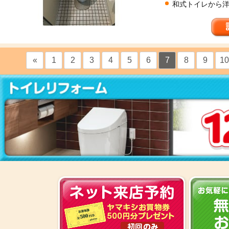
和式トイレから
«
1
2
3
4
5
6
7
8
9
10