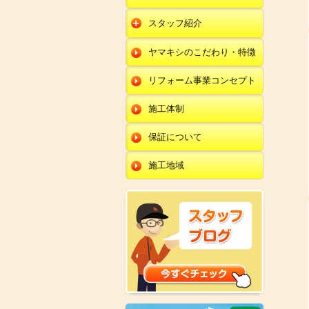
朝日店
開発店
エクステリア
スタッフ紹介
羽咋店
朝日店
本部
外壁塗装・外壁工事
ヤマキシのこだわり・特徴
金沢田上店
羽咋店
田鶴浜店
改装・内装リフォー
ム
リフォーム事業コンセプト
金沢田上店
金沢野々市店
修理・小工事
川北店
施工体制
全面リフォーム
小松店
保証について
新加賀店
施工地域
金津店
開発店
朝日店
羽咋店
金沢田上店